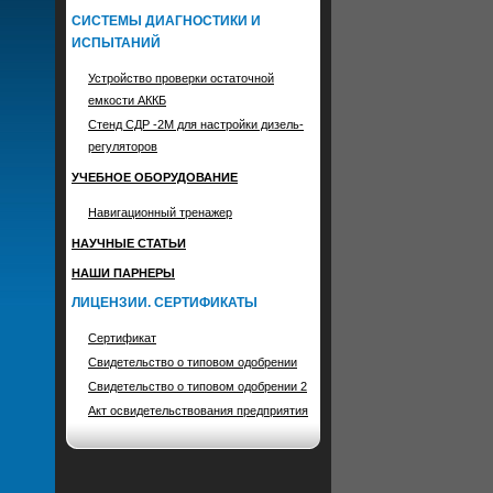
СИСТЕМЫ ДИАГНОСТИКИ И
ИСПЫТАНИЙ
Устройство проверки остаточной
емкости АККБ
Стенд СДР -2М для настройки дизель-
регуляторов
УЧЕБНОЕ ОБОРУДОВАНИЕ
Навигационный тренажер
НАУЧНЫЕ СТАТЬИ
НАШИ ПАРНЕРЫ
ЛИЦЕНЗИИ. СЕРТИФИКАТЫ
Сертификат
Свидетельство о типовом одобрении
Свидетельство о типовом одобрении 2
Акт освидетельствования предприятия