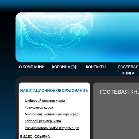
О КОМПАНИИ
КОРЗИНА [0]
КОНТАКТЫ
ГОСТЕВАЯ
КНИГА
НАВИГАЦИОННОЕ ОБОРУДОВАНИЕ
ГОСТЕВАЯ КН
Цифровой репитер курса
Транслятор курса
Многофункциональный курсограф
Путевой репитер R38A
Размножитель NMEA информации
ВИДЕО_ССЫЛКА