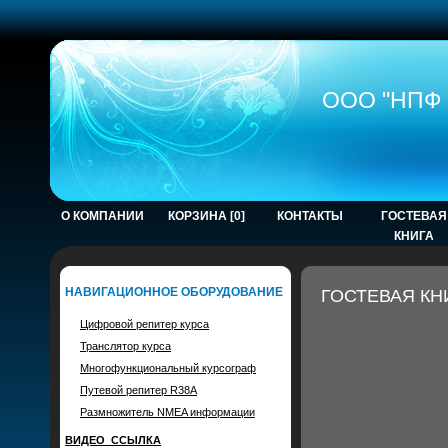
ООО "НПФ 
О КОМПАНИИ
КОРЗИНА [0]
КОНТАКТЫ
ГОСТЕВАЯ
КНИГА
НАВИГАЦИОННОЕ ОБОРУДОВАНИЕ
ГОСТЕВАЯ КН
Цифровой репитер курса
Транслятор курса
Многофункциональный курсограф
Путевой репитер R38A
Размножитель NMEA информации
ВИДЕО_ССЫЛКА