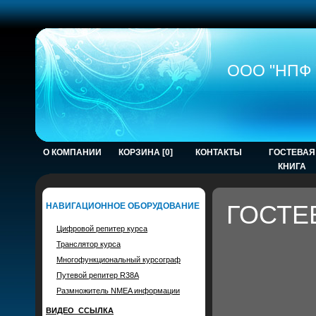
ООО "НПФ 
О КОМПАНИИ
КОРЗИНА [0]
КОНТАКТЫ
ГОСТЕВАЯ
КНИГА
ГОСТЕ
НАВИГАЦИОННОЕ ОБОРУДОВАНИЕ
Цифровой репитер курса
Транслятор курса
Многофункциональный курсограф
Путевой репитер R38A
Размножитель NMEA информации
ВИДЕО_ССЫЛКА