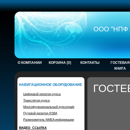
ООО "НПФ 
О КОМПАНИИ
КОРЗИНА [0]
КОНТАКТЫ
ГОСТЕВАЯ
КНИГА
ГОСТЕ
НАВИГАЦИОННОЕ ОБОРУДОВАНИЕ
Цифровой репитер курса
Транслятор курса
Многофункциональный курсограф
Путевой репитер R38A
Размножитель NMEA информации
ВИДЕО_ССЫЛКА