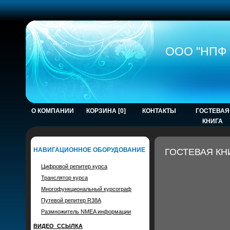
ООО "НПФ 
О КОМПАНИИ
КОРЗИНА [0]
КОНТАКТЫ
ГОСТЕВАЯ
КНИГА
НАВИГАЦИОННОЕ ОБОРУДОВАНИЕ
ГОСТЕВАЯ КН
Цифровой репитер курса
Транслятор курса
Многофункциональный курсограф
Путевой репитер R38A
Размножитель NMEA информации
ВИДЕО_ССЫЛКА