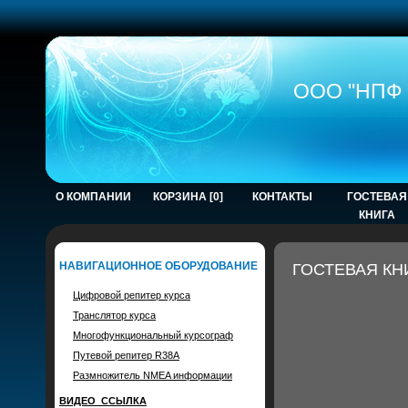
ООО "НПФ 
О КОМПАНИИ
КОРЗИНА [0]
КОНТАКТЫ
ГОСТЕВАЯ
КНИГА
НАВИГАЦИОННОЕ ОБОРУДОВАНИЕ
ГОСТЕВАЯ КН
Цифровой репитер курса
Транслятор курса
Многофункциональный курсограф
Путевой репитер R38A
Размножитель NMEA информации
ВИДЕО_ССЫЛКА